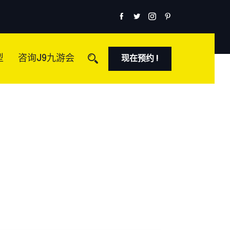
型
咨询J9九游会
现在预约 !