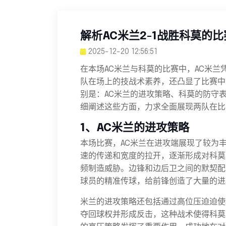
解析AC米兰2-1战胜科莫的
2025-12-20 12:56:51
在本场AC米兰与科莫的比赛中，AC米兰
队在场上的技战术素养，还凸显了比赛中
别是：AC米兰的进攻策略、科莫的防守
细阐述这些方面，力求全面展现两队在比
1、AC米兰的进攻策略
本场比赛，AC米兰在进攻端展现了较为
速的传递和宽度的拉开，逐渐形成对科莫
频制造威胁。边锋和边后卫之间的默契配
球员的精准传球，给前锋创造了大量的进
米兰的进攻策略还包括通过高位压迫迫使
夺回球权并形成反击，这种战术使得科莫