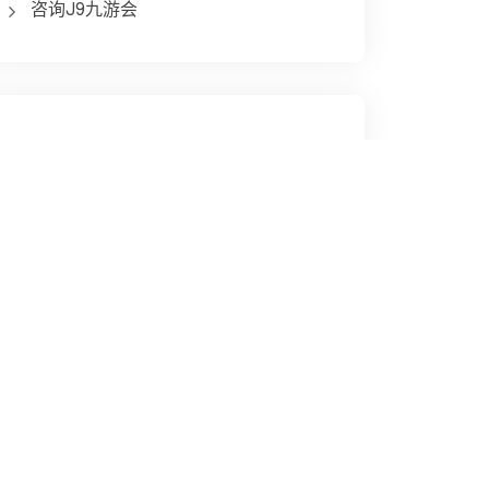
咨询J9九游会
最新资讯
科比女儿的篮球与舞蹈才华
如何成就她的多元人生道路
2026-08-04 17:07:29
福布斯进球被判无效赛后争
议不断专家解读判罚是否公
正
2026-08-02 17:57:24
石家庄英励在对阵山西的比
赛中失利原因分析及总结
2026-08-01 16:42:27