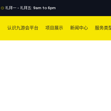
礼拜一 - 礼拜五: 9am to 6pm
页
认识九游会平台
项目展示
新闻中心
服务类
新闻中心
首页
新闻中心