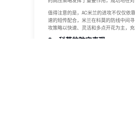
的高压策略发挥了重要作用，成功地在对
值得注意的是，AC米兰的进攻不仅仅依
速的短传配合，米兰在科莫的防线中间寻
攻策略以快速、灵活和多点开花为主，充
2、科莫的防守表现
科莫在本场比赛中的防守策略主要是通过
4-2阵型，在中场与防线之间形成密集
布局在面对米兰快速、灵活的传球时显得
几次失误让米兰频繁威胁到门前。
科莫的防守核心之一是门将的表现。在比
体防守组织的漏洞让米兰的进攻球员得以
误直接导致了对方球员能够轻松打破防线
快速的边路进攻时，未能及时跟上对方的
在比赛的下半场，科莫加强了防守强度，
而，米兰的传球与跑动依然非常迅速，科
调整，但球队的防守依然存在较多漏洞，