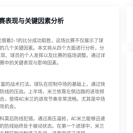
比赛表现与关键因素分析
凭借着2-1的比分成功取胜，这场比赛不仅展示了球
的几个关键因素。本文将从四个方面进行分析，分
表现、球员的个人发挥以及比赛的临场调整。通过详
赛中的关键表现与影响因素。
丰富的战术打法。球队在控制中场的基础上，通过快
防线的压迫。上半场，米兰依靠左侧边路的进攻频
合，使得AC米兰的进攻节奏非常流畅。尤其是中场
攻机会。
科莫后防线犯错。通过高压逼抢，AC米兰能够迅速
的防线始终处于被动状态。在第一个进球中，米兰