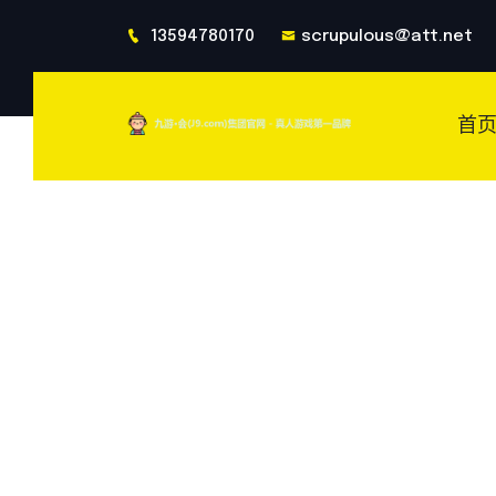
13594780170
scrupulous@att.net
首